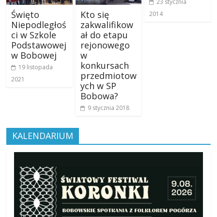
23 stycznia
Święto
Kto się
2014
Niepodległoś
zakwalifikow
ci w Szkole
ał do etapu
Podstawowej
rejonowego
w Bobowej
w
konkursach
19 listopada
przedmiotow
2021
ych w SP
Bobowa?
9 stycznia 2018
KALENDARIUM