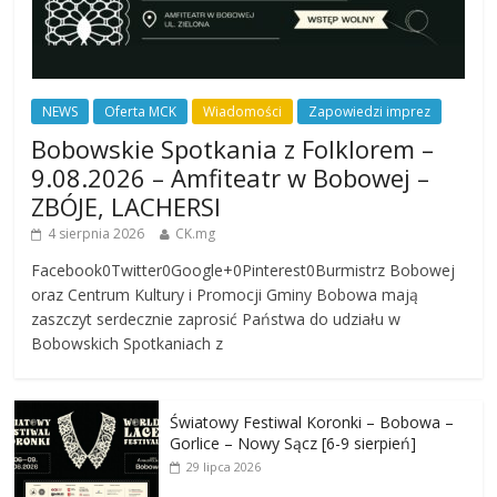
NEWS
Oferta MCK
Wiadomości
Zapowiedzi imprez
Bobowskie Spotkania z Folklorem –
9.08.2026 – Amfiteatr w Bobowej –
ZBÓJE, LACHERSI
4 sierpnia 2026
CK.mg
Facebook0Twitter0Google+0Pinterest0Burmistrz Bobowej
oraz Centrum Kultury i Promocji Gminy Bobowa mają
zaszczyt serdecznie zaprosić Państwa do udziału w
Bobowskich Spotkaniach z
Światowy Festiwal Koronki – Bobowa –
Gorlice – Nowy Sącz [6-9 sierpień]
29 lipca 2026