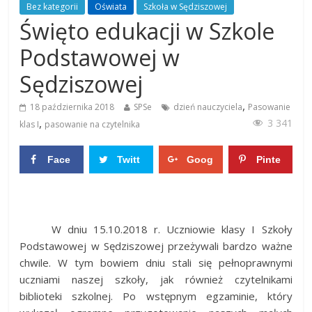
Bez kategorii
Oświata
Szkoła w Sędziszowej
Święto edukacji w Szkole
Podstawowej w
Sędziszowej
,
18 października 2018
SPSe
dzień nauczyciela
Pasowanie
,
3 341
klas I
pasowanie na czytelnika
Face
Twitt
Goog
Pinte
boo
er
le+
rest
0
0
k
0
0
W dniu 15.10.2018 r. Uczniowie klasy I Szkoły
Podstawowej w Sędziszowej przeżywali bardzo ważne
chwile. W tym bowiem dniu stali się pełnoprawnymi
uczniami naszej szkoły, jak również czytelnikami
biblioteki szkolnej. Po wstępnym egzaminie, który