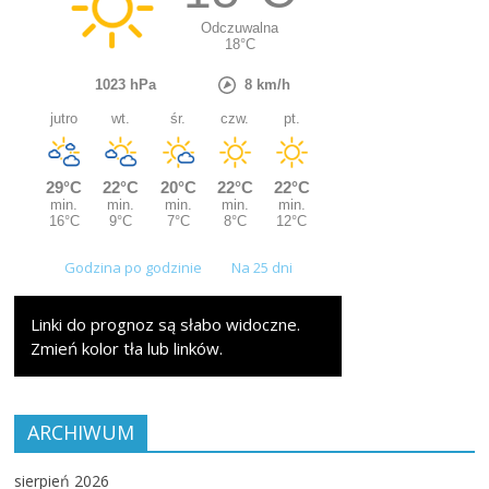
Godzina po godzinie
Na 25 dni
Linki do prognoz są słabo widoczne.
Zmień kolor tła lub linków.
ARCHIWUM
sierpień 2026