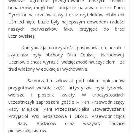
wykazał ogromne przygotowanie naszych małych
bohaterów, mogli być oficjalnie pasowani przez Panią
Dyrektor na uczniów klasy I oraz czytelników biblioteki.
Uśmiechnięte buzie były najlepszym dowodem radości
naszych pierwszaków faktu przyjęcia do braci
uczniowskiej.
Kontynuacja uroczystości pasowania na ucznia i
czytelnika były obchody Dnia Edukacji Narodowej.
Uczniowie chcąc wyrazić wdzięczność nauczycielom za
trud włożony w edukacje i wychowanie.
Samorząd uczniowski pod okiem opiekunów
przygotował wesołą część artystyczną ;były życzenia,
wiersze i piosenki ,kwiaty. W uroczystościach
uczestniczyli zaproszeni goście :- Pan Przewodniczący
Rady Miejskiej, Pani Przedstawicielka Stowarzyszenia
Przyjaciół Wsi Sędziszowa i Okolic, Przewodnicząca
Rady Rodziców oraz wszyscy rodzice
pierwszoklasistów.