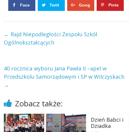
Face
Twitt
Goog
Pinte
boo
er
le+
rest
0
0
k
0
0
←
Rajd Niepodległości Zespołu Szkół
Ogólnokształcących
40 rocznica wyboru Jana Pawła II –apel w
Przedszkolu Samorządowym i SP w Wilczyskach
→
Zobacz także:
Dzień Babci i
Dziadka