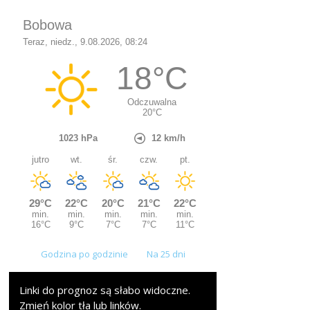
Godzina po godzinie
Na 25 dni
Linki do prognoz są słabo widoczne.
Zmień kolor tła lub linków.