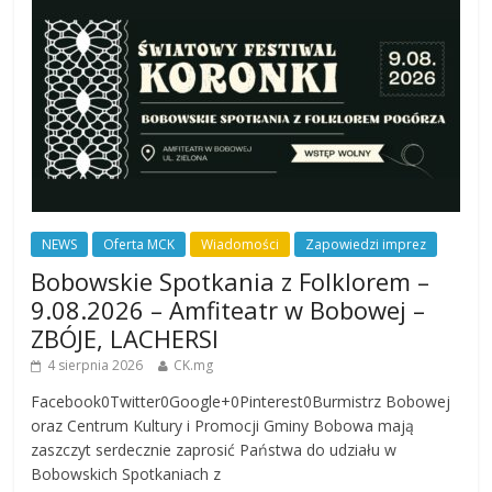
NEWS
Oferta MCK
Wiadomości
Zapowiedzi imprez
Bobowskie Spotkania z Folklorem –
9.08.2026 – Amfiteatr w Bobowej –
ZBÓJE, LACHERSI
4 sierpnia 2026
CK.mg
Facebook0Twitter0Google+0Pinterest0Burmistrz Bobowej
oraz Centrum Kultury i Promocji Gminy Bobowa mają
zaszczyt serdecznie zaprosić Państwa do udziału w
Bobowskich Spotkaniach z