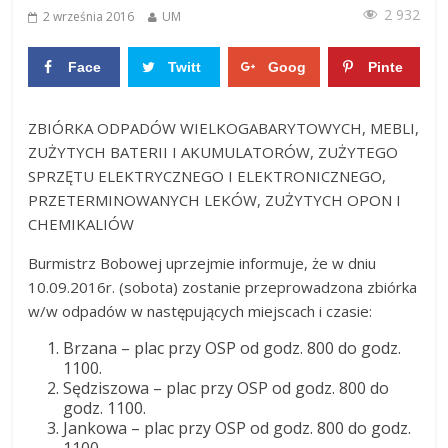
2 932
2 września 2016
UM
Face
Twitt
Goog
Pinte
boo
er
le+
rest
0
0
ZBIÓRKA ODPADÓW WIELKOGABARYTOWYCH, MEBLI,
k
0
0
ZUŻYTYCH BATERII I AKUMULATORÓW, ZUŻYTEGO
SPRZĘTU ELEKTRYCZNEGO I ELEKTRONICZNEGO,
PRZETERMINOWANYCH LEKÓW, ZUŻYTYCH OPON I
CHEMIKALIÓW
Burmistrz Bobowej uprzejmie informuje, że w dniu
10.09.2016r. (sobota) zostanie przeprowadzona zbiórka
w/w odpadów w następujących miejscach i czasie:
Brzana – plac przy OSP od godz. 800 do godz.
1100.
Sędziszowa – plac przy OSP od godz. 800 do
godz. 1100.
Jankowa – plac przy OSP od godz. 800 do godz.