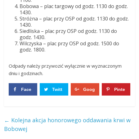
1100.
Bobowa – plac targowy od godz. 1130 do godz.
1430.
Stróżna – plac przy OSP od godz. 1130 do godz.
1430.
Siedliska – plac przy OSP od godz. 1130 do
godz. 1430.
Wilczyska – plac przy OSP od godz. 1500 do
godz. 1800.
Odpady należy przywozić wyłącznie w wyznaczonym
dniu i godzinach.
Face
Twitt
Goog
Pinte
boo
er
le+
rest
0
0
k
0
0
←
Kolejna akcja honorowego oddawania krwi w
Bobowej