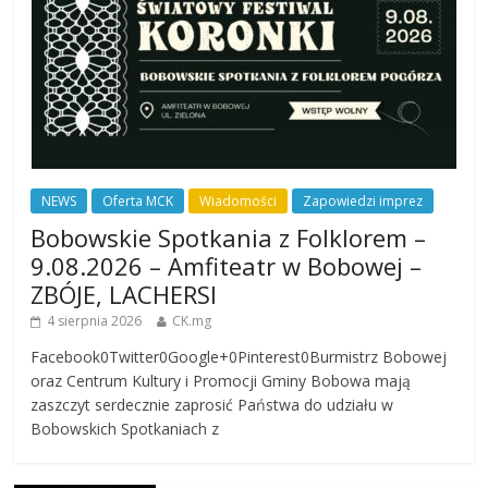
NEWS
Oferta MCK
Wiadomości
Zapowiedzi imprez
Bobowskie Spotkania z Folklorem –
9.08.2026 – Amfiteatr w Bobowej –
ZBÓJE, LACHERSI
4 sierpnia 2026
CK.mg
Facebook0Twitter0Google+0Pinterest0Burmistrz Bobowej
oraz Centrum Kultury i Promocji Gminy Bobowa mają
zaszczyt serdecznie zaprosić Państwa do udziału w
Bobowskich Spotkaniach z