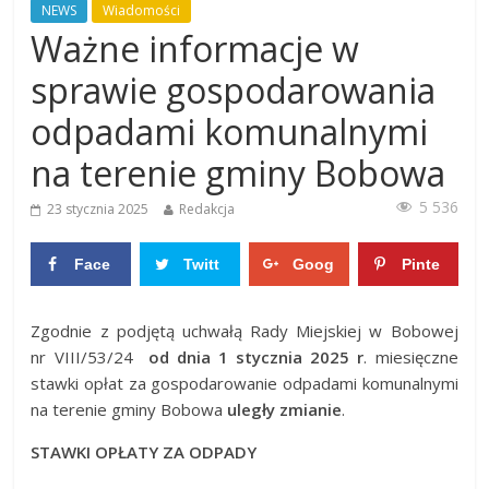
NEWS
Wiadomości
Ważne informacje w
sprawie gospodarowania
odpadami komunalnymi
na terenie gminy Bobowa
5 536
23 stycznia 2025
Redakcja
Face
Twitt
Goog
Pinte
boo
er
le+
rest
0
0
Zgodnie z podjętą uchwałą Rady Miejskiej w Bobowej
k
0
0
nr VIII/53/24
od dnia 1 stycznia 2025 r
. miesięczne
stawki opłat za gospodarowanie odpadami komunalnymi
na terenie gminy Bobowa
uległy
zmianie
.
STAWKI OPŁATY ZA ODPADY