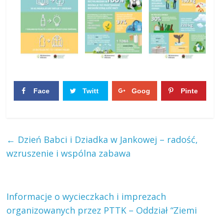
Face
Twitt
Goog
Pinte
boo
er
le+
rest
0
0
k
0
0
←
Dzień Babci i Dziadka w Jankowej – radość,
wzruszenie i wspólna zabawa
Informacje o wycieczkach i imprezach
organizowanych przez PTTK – Oddział “Ziemi