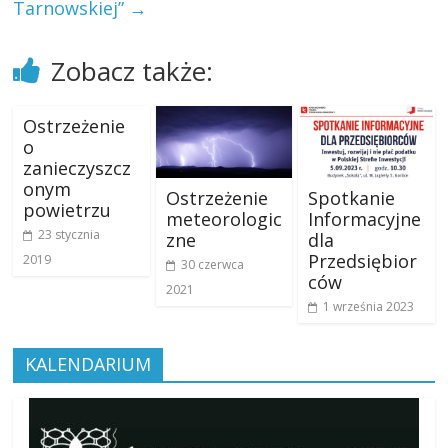
Tarnowskiej”
→
Zobacz także:
Ostrzeżenie
o
zanieczyszcz
onym
Ostrzeżenie
Spotkanie
powietrzu
meteorologic
Informacyjne
23 stycznia
zne
dla
Przedsiębior
2019
30 czerwca
ców
2021
1 września 2023
KALENDARIUM