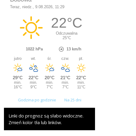
Godzina po godzinie
Na 25 dni
Linki do prognoz są słabo widoczne.
Zmień kolor tła lub linków.