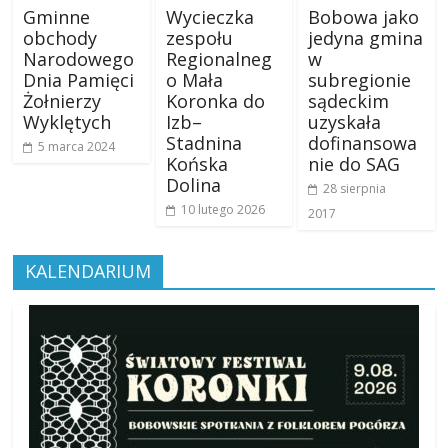
Gminne
Wycieczka
Bobowa jako
obchody
zespołu
jedyna gmina
Narodowego
Regionalneg
w
Dnia Pamięci
o Mała
subregionie
Żołnierzy
Koronka do
sądeckim
Wyklętych
Izb–
uzyskała
Stadnina
dofinansowa
5 marca 2024
Końska
nie do SAG
Dolina
28 sierpnia
10 lutego 2026
2017
KALENDARIUM