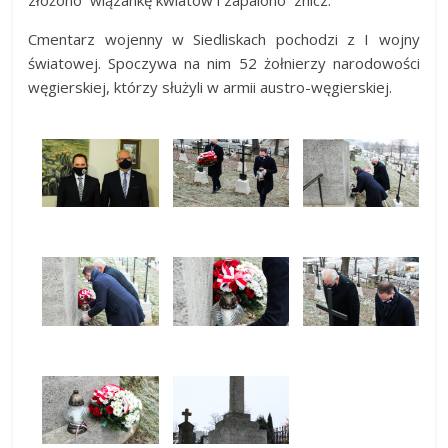
złożono wiązankę kwiatów i zapalono znicz.
Cmentarz wojenny w Siedliskach pochodzi z I wojny
światowej. Spoczywa na nim 52 żołnierzy narodowości
węgierskiej, którzy służyli w armii austro-węgierskiej.