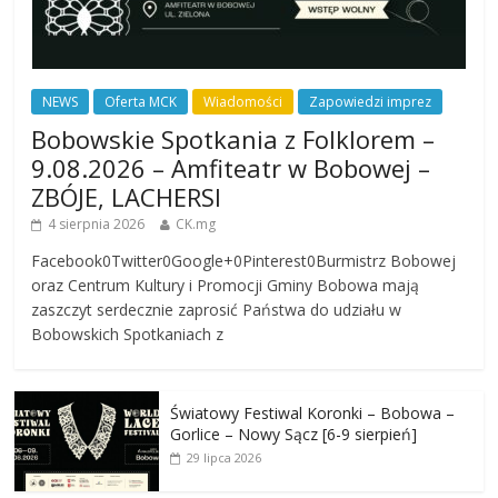
NEWS
Oferta MCK
Wiadomości
Zapowiedzi imprez
Bobowskie Spotkania z Folklorem –
9.08.2026 – Amfiteatr w Bobowej –
ZBÓJE, LACHERSI
4 sierpnia 2026
CK.mg
Facebook0Twitter0Google+0Pinterest0Burmistrz Bobowej
oraz Centrum Kultury i Promocji Gminy Bobowa mają
zaszczyt serdecznie zaprosić Państwa do udziału w
Bobowskich Spotkaniach z
Światowy Festiwal Koronki – Bobowa –
Gorlice – Nowy Sącz [6-9 sierpień]
29 lipca 2026