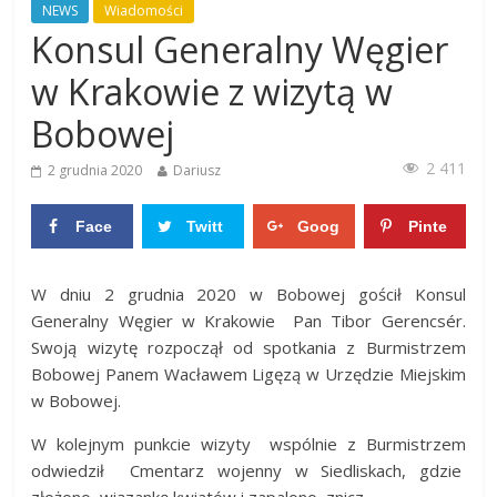
NEWS
Wiadomości
Konsul Generalny Węgier
w Krakowie z wizytą w
Bobowej
2 411
2 grudnia 2020
Dariusz
Face
Twitt
Goog
Pinte
boo
er
le+
rest
0
0
W dniu 2 grudnia 2020 w Bobowej gościł Konsul
k
0
0
Generalny Węgier w Krakowie Pan Tibor Gerencsér.
Swoją wizytę rozpoczął od spotkania z Burmistrzem
Bobowej Panem Wacławem Ligęzą w Urzędzie Miejskim
w Bobowej.
W kolejnym punkcie wizyty wspólnie z Burmistrzem
odwiedził Cmentarz wojenny w Siedliskach, gdzie