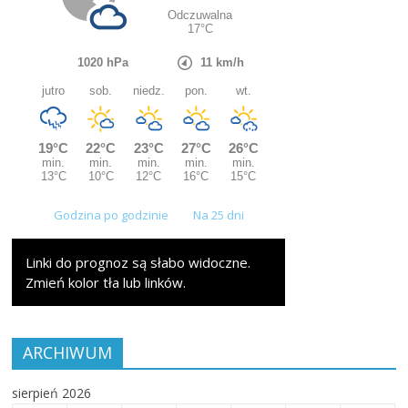
Godzina po godzinie
Na 25 dni
Linki do prognoz są słabo widoczne.
Zmień kolor tła lub linków.
ARCHIWUM
sierpień 2026