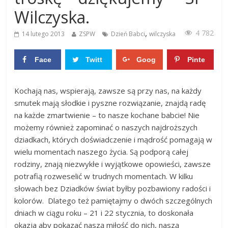
Wilczyska.
,
4 782
14 lutego 2013
ZSPW
Dzień Babci
wilczyska
Face
Twitt
Goog
Pinte
boo
er
le+
rest
0
0
Kochają nas, wspierają, zawsze są przy nas, na każdy
k
0
0
smutek mają słodkie i pyszne rozwiązanie, znajdą radę
na każde zmartwienie – to nasze kochane babcie! Nie
możemy również zapominać o naszych najdroższych
dziadkach, których doświadczenie i mądrość pomagają w
wielu momentach naszego życia. Są podporą całej
rodziny, znają niezwykłe i wyjątkowe opowieści, zawsze
potrafią rozweselić w trudnych momentach. W kilku
słowach bez Dziadków świat byłby pozbawiony radości i
kolorów. Dlatego też pamiętajmy o dwóch szczególnych
dniach w ciągu roku – 21 i 22 stycznia, to doskonała
okazja aby pokazać naszą miłość do nich, naszą