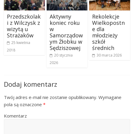
Przedszkolak
Aktywny
Rekolekcje
i z Wilczysk z
koniec roku
Wielkopostn
wizytą u
w
e dla
Strażaków
Samorządow
młodzieży
ym Żłobku w
szkół
25 kwietnia
Sędziszowej
średnich
2018
20 stycznia
30 marca 2026
2026
Dodaj komentarz
Twój adres e-mail nie zostanie opublikowany.
Wymagane
pola są oznaczone
*
Komentarz