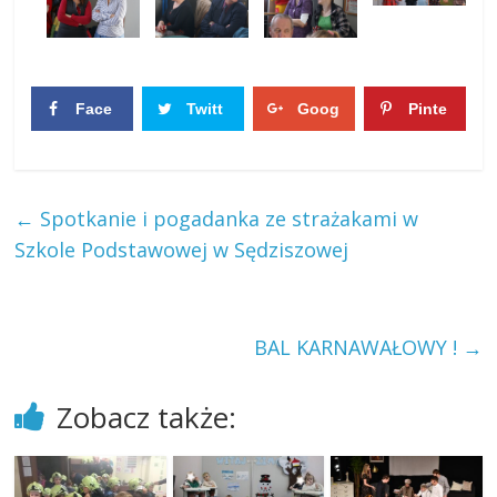
Face
Twitt
Goog
Pinte
boo
er
le+
rest
0
0
k
0
0
←
Spotkanie i pogadanka ze strażakami w
Szkole Podstawowej w Sędziszowej
BAL KARNAWAŁOWY !
→
Zobacz także: