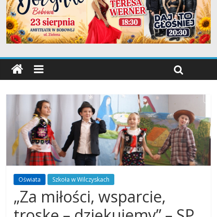
Oświata
Szkoła w Wilczyskach
„Za miłości, wsparcie,
troskę – dziękujemy” – SP