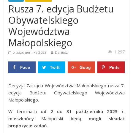
Rusza 7. edycja Budżetu
Obywatelskiego
Województwa
Małopolskiego
1 297
5 października 2023
Dariusz
Face
Twitt
Goog
Pinte
boo
er
le+
rest
0
0
Decyzją Zarządu Województwa Małopolskiego rusza 7.
k
0
0
edycja Budżetu Obywatelskiego Województwa
Małopolskiego.
W terminach
od
2 do 31 października 2023 r.
mieszkańcy
Małopolski
będą mogli składać
propozycje zadań.