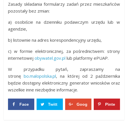
Zasady składania formularzy zadań przez mieszkańców
pozostały bez zmian:
a) osobiście na dzienniku podawczym urzędu lub w
agendzie,
b) listownie na adres korespondencyjny urzędu,
c) w formie elektronicznej, za pośrednictwem: strony
internetowej
obywatel.gov.pl
lub platformy ePUAP.
W przypadku pytań, zapraszamy na
stronę
bo.malopolska.pl
, na której od 2 października
będzie dostępny elektroniczny generator wniosków oraz
wszelkie inne niezbędne informacje.
Face
Twitt
Goog
Pinte
boo
er
le+
rest
0
0
k
0
0