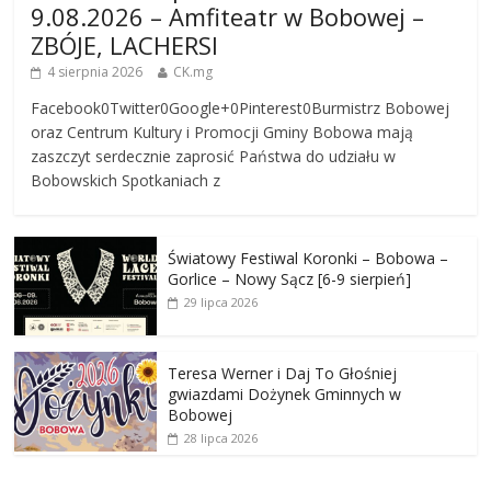
9.08.2026 – Amfiteatr w Bobowej –
ZBÓJE, LACHERSI
4 sierpnia 2026
CK.mg
Facebook0Twitter0Google+0Pinterest0Burmistrz Bobowej
oraz Centrum Kultury i Promocji Gminy Bobowa mają
zaszczyt serdecznie zaprosić Państwa do udziału w
Bobowskich Spotkaniach z
Światowy Festiwal Koronki – Bobowa –
Gorlice – Nowy Sącz [6-9 sierpień]
29 lipca 2026
Teresa Werner i Daj To Głośniej
gwiazdami Dożynek Gminnych w
Bobowej
28 lipca 2026