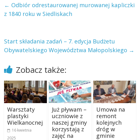
←
Odbiór odrestaurowanej murowanej kapliczki
z 1840 roku w Siedliskach
Start składania zadań – 7. edycja Budżetu
Obywatelskiego Województwa Małopolskiego
→
Zobacz także:
Warsztaty
Już pływam –
Umowa na
plastyki
uczniowie z
remont
Wielkanocnej
naszej gminy
kolejnych
korzystają z
dróg w
16 kwietnia
zajęć na
gminie
2025