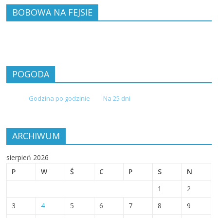
BOBOWA NA FEJSIE
POGODA
Godzina po godzinie
Na 25 dni
ARCHIWUM
sierpień 2026
P
W
Ś
C
P
S
N
1
2
3
4
5
6
7
8
9