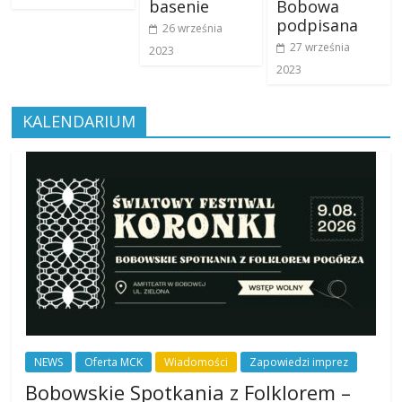
basenie
Bobowa
podpisana
26 września
27 września
2023
2023
KALENDARIUM
NEWS
Oferta MCK
Wiadomości
Zapowiedzi imprez
Bobowskie Spotkania z Folklorem –