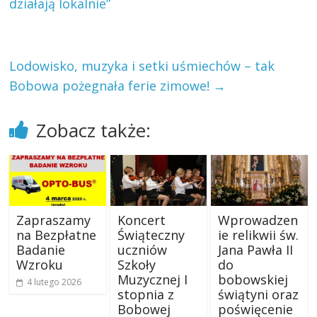
działają lokalnie”
Lodowisko, muzyka i setki uśmiechów – tak
Bobowa pożegnała ferie zimowe!
→
Zobacz także:
Zapraszamy
Koncert
Wprowadzen
na Bezpłatne
Świąteczny
ie relikwii św.
Badanie
uczniów
Jana Pawła II
Wzroku
Szkoły
do
Muzycznej I
bobowskiej
4 lutego 2026
stopnia z
świątyni oraz
Bobowej
poświęcenie