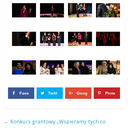
Face
Twitt
Goog
Pinte
boo
er
le+
rest
0
0
k
0
0
←
Konkurs grantowy „Wspieramy tych co