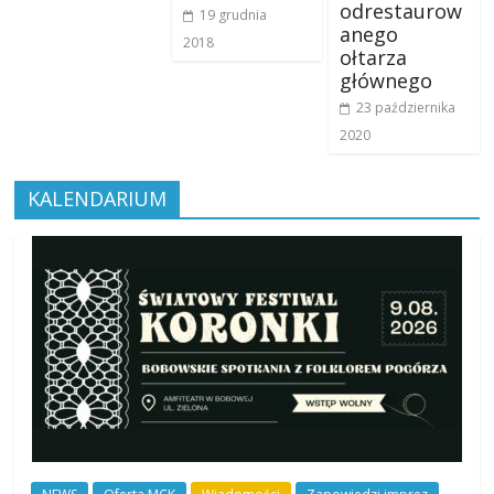
odrestaurow
19 grudnia
anego
2018
ołtarza
głównego
23 października
2020
KALENDARIUM