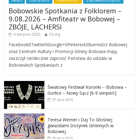
NEWS
Oferta MCK
Wiadomości
Zapowiedzi imprez
Bobowskie Spotkania z Folklorem –
9.08.2026 – Amfiteatr w Bobowej –
ZBÓJE, LACHERSI
4 sierpnia 2026
CK.mg
Facebook0Twitter0Google+0Pinterest0Burmistrz Bobowej
oraz Centrum Kultury i Promocji Gminy Bobowa mają
zaszczyt serdecznie zaprosić Państwa do udziału w
Bobowskich Spotkaniach z
Światowy Festiwal Koronki – Bobowa –
Gorlice – Nowy Sącz [6-9 sierpień]
29 lipca 2026
Teresa Werner i Daj To Głośniej
gwiazdami Dożynek Gminnych w
Bobowej
28 lipca 2026