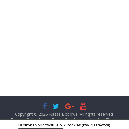
Copyright © 2026
Nasza Bobowa
. All rights reserved.
Theme: ColorMag by
ThemeGrill
. Powered by
WordPress
.
Ta strona wykorzystuje pliki cookies (tzw. ciasteczka).