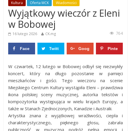
Kultura
Oferta MCK
Wiadomości
Wyjątkowy wieczór z Eleni
w Bobowej
764
16 lutego 2026
CK.mg
Face
Twitt
Goog
Pinte
boo
er
le+
rest
0
0
W czwartek, 12 lutego w Bobowej odbył się niezwykły
k
0
0
koncert, który na długo pozostanie w pamięci
mieszkańców i gości. Tego wieczoru na scenie
Miejskiego Centrum Kultury wystąpiła Eleni – prawdziwa
ikona polskiej sceny muzycznej, autorka tekstów i
kompozytorka występująca w wielu krajach Europy, a
także w Stanach Zjednoczonych, Kanadzie i Australii.
Artystka znana z wyjątkowej wrażliwości, ciepła i
charakterystycznego, pięknego głosu, zabrała
publiczność w muzyczną podróż pełną emocji i